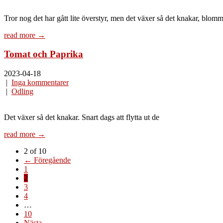
Tror nog det har gått lite överstyr, men det växer så det knakar, blomm
read more →
Tomat och Paprika
2023-04-18
|
Inga kommentarer
|
Odling
Det växer så det knakar. Snart dags att flytta ut de
read more →
2 of 10
← Föregående
1
2
3
4
…
10
Nästa →