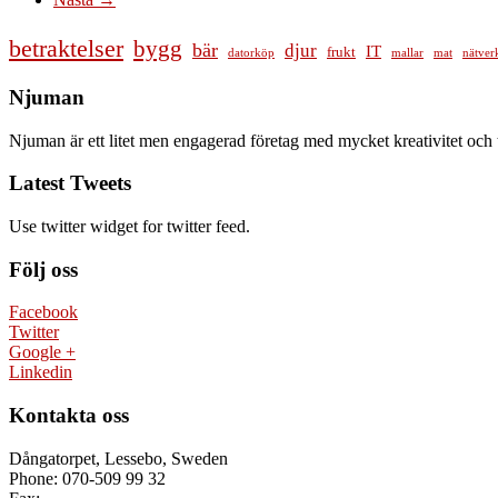
betraktelser
bygg
bär
djur
IT
frukt
datorköp
mallar
mat
nätver
Njuman
Njuman är ett litet men engagerad företag med mycket kreativitet och 
Latest Tweets
Use twitter widget for twitter feed.
Följ oss
Facebook
Twitter
Google +
Linkedin
Kontakta oss
Dångatorpet, Lessebo, Sweden
Phone: 070-509 99 32