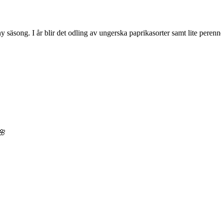
 ny säsong. I år blir det odling av ungerska paprikasorter samt lite pere
🌸