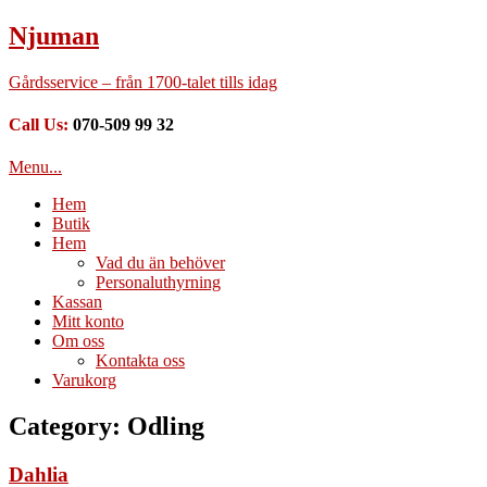
Njuman
Gårdsservice – från 1700-talet tills idag
Call Us:
070-509 99 32
Menu...
Hem
Butik
Hem
Vad du än behöver
Personaluthyrning
Kassan
Mitt konto
Om oss
Kontakta oss
Varukorg
Category: Odling
Dahlia