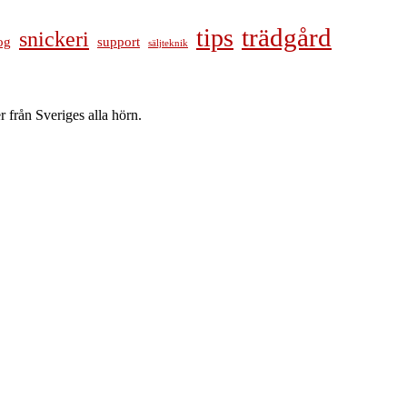
trädgård
tips
snickeri
og
support
säljteknik
 från Sveriges alla hörn.