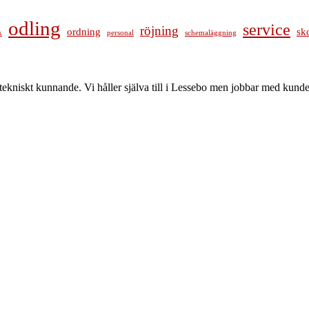
odling
service
röjning
ordning
sk
k
personal
schemaläggning
tekniskt kunnande. Vi håller själva till i Lessebo men jobbar med kunder