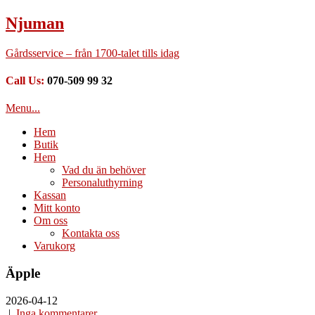
Njuman
Gårdsservice – från 1700-talet tills idag
Call Us:
070-509 99 32
Menu...
Hem
Butik
Hem
Vad du än behöver
Personaluthyrning
Kassan
Mitt konto
Om oss
Kontakta oss
Varukorg
Äpple
2026-04-12
|
Inga kommentarer