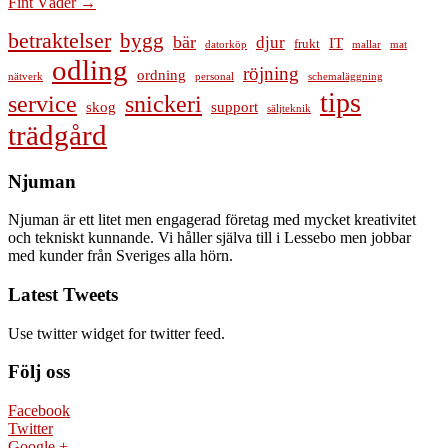
Fint Väder
→
navigation
betraktelser
bygg
bär
djur
IT
frukt
datorköp
mallar
mat
odling
röjning
ordning
nätverk
personal
schemaläggning
tips
service
snickeri
skog
support
säljteknik
trädgård
Njuman
Njuman är ett litet men engagerad företag med mycket kreativitet
och tekniskt kunnande. Vi håller själva till i Lessebo men jobbar
med kunder från Sveriges alla hörn.
Latest Tweets
Use twitter widget for twitter feed.
Följ oss
Facebook
Twitter
Google +