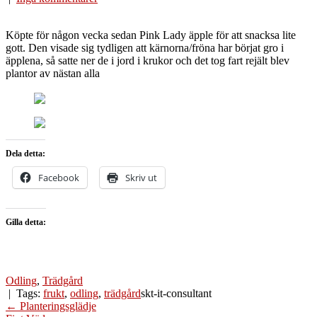
Köpte för någon vecka sedan Pink Lady äpple för att snacksa lite
gott. Den visade sig tydligen att kärnorna/fröna har börjat gro i
äpplena, så satte ner de i jord i krukor och det tog fart rejält blev
plantor av nästan alla
Dela detta:
Facebook
Skriv ut
Gilla detta:
Odling
,
Trädgård
| Tags:
frukt
,
odling
,
trädgård
skt-it-consultant
Post
←
Planteringsglädje