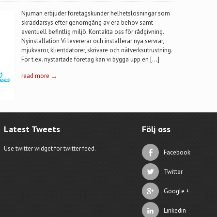
Njuman erbjuder företagskunder helhetslösningar som
skräddarsys efter genomgång av era behov samt
eventuell befintlig miljö. Kontakta oss för rådgivning.
Nyinstallation Vi levererar och installerar nya servrar,
mjukvaror, klientdatorer, skrivare och nätverksutrustning.
För t.ex. nystartade företag kan vi bygga upp en […]
read more →
Latest Tweets
Följ oss
Use twitter widget for twitter feed.
Facebook
Twitter
Google +
Linkedin