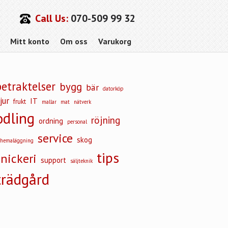
Call Us:
070-509 99 32
Mitt konto
Om oss
Varukorg
betraktelser
bygg
bär
datorköp
jur
IT
frukt
mallar
mat
nätverk
odling
röjning
ordning
personal
service
skog
chemaläggning
tips
snickeri
support
säljteknik
trädgård