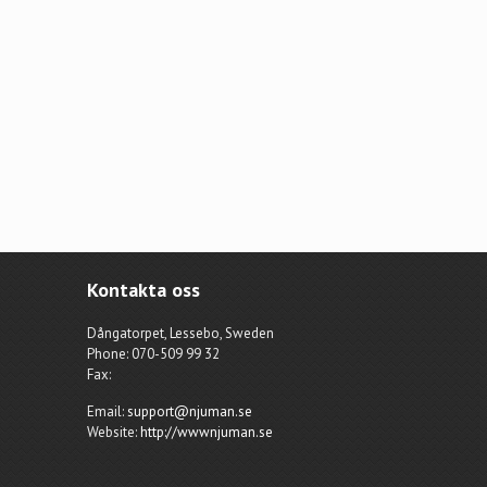
Kontakta oss
Dångatorpet, Lessebo, Sweden
Phone: 070-509 99 32
Fax:
Email:
support@njuman.se
Website:
http://wwwnjuman.se