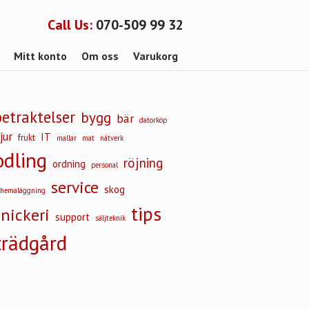
Call Us:
070-509 99 32
Mitt konto
Om oss
Varukorg
betraktelser
bygg
bär
datorköp
jur
IT
frukt
mallar
mat
nätverk
odling
röjning
ordning
personal
service
skog
chemaläggning
tips
snickeri
support
säljteknik
trädgård