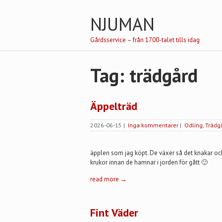
NJUMAN
Gårdsservice – från 1700-talet tills idag
Tag: trädgård
Äppelträd
2026-06-15
|
Inga kommentarer
|
Odling
,
Trädg
äpplen som jag köpt. De växer så det knakar och 
krukor innan de hamnar i jorden för gått 🙂
read more →
Fint Väder