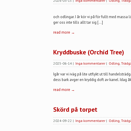
2026-03-15
|
Inga kommentarer
|
Odling
,
Trädg
och odlingar. I år kör vi på för fullt med massa
ger oss inte tills allt tar sig […]
read more →
Kryddbuske (Orchid Tree)
2025-06-14
|
Inga kommentarer
|
Odling
,
Trädg
Igår var vi iväg på lite utflykt ut till handelstr
dess bark avger en kryddig doft av kanel. Idag åk
read more →
Skörd på torpet
2024-09-22
|
Inga kommentarer
|
Odling
,
Trädg