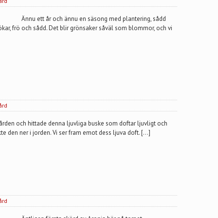
ård
Ännu ett år och ännu en säsong med plantering, sådd
 lökar, frö och sådd. Det blir grönsaker såväl som blommor, och vi
ård
ädgården och hittade denna ljuvliga buske som doftar ljuvligt och
te den ner i jorden. Vi ser fram emot dess ljuva doft. […]
ård