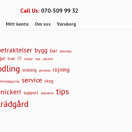
Call Us:
070-509 99 32
Mitt konto
Om oss
Varukorg
betraktelser
bygg
bär
datorköp
jur
IT
frukt
mallar
mat
nätverk
odling
röjning
ordning
personal
service
skog
chemaläggning
tips
snickeri
support
säljteknik
trädgård