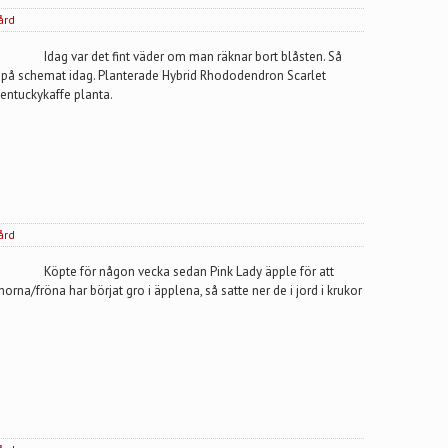
ård
Idag var det fint väder om man räknar bort blåsten. Så
 på schemat idag. Planterade Hybrid Rhododendron Scarlet
ntuckykaffe planta.
ård
Köpte för någon vecka sedan Pink Lady äpple för att
norna/fröna har börjat gro i äpplena, så satte ner de i jord i krukor